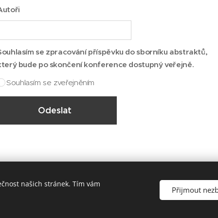
Autoři
Souhlasím se zpracování příspěvku do sborníku abstraktů,
který bude po skončení konference dostupný veřejně.
Souhlasím se zveřejněním
Odeslat
ečnost našich stránek. Tím vám
© 2026 PELERO CZ z. s.
Přijmout nez
Vytvořeno službou
Webnode
Cookies