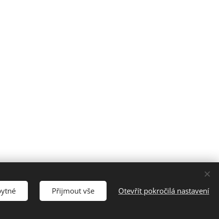
bytné
Přijmout vše
Otevřít pokročilá nastavení