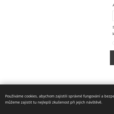
Používáme cookies, abychom zajistili správné fungování a bezp
můžeme zajistit tu nejlepší zkušenost při jejich návštěvě.