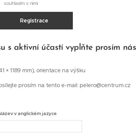
souhlasím s nimi
Registrace
 s aktivní účastí vyplňte prosím násl
41 × 1189 mm), orientace na výšku
sílejte prosím na tento e-mail: pelero@centrum.cz
Název v anglickém jazyce